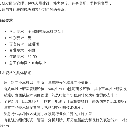
4. 研发团队管理，包括人员建设、能力建设、任务分配、监控和督导；
5. 调与其他职能模块和其他部门间的关系。
岗位要求
学历要求：全日制统招本科或以上
性别要求：男
语言要求：普通话
专业要求：不限
年龄要求：30-50
总工作年限：10年以上
任职资格的具体描述：
1、理工科专业本科以上学历，具有较强的模具专业知识；
2、有八年以上研发管理经验，5年以上LED照明研发经验，其中三年以上研发
3、精通研发团队技术项目管理，能及时把市场信息转化为研发思路安排；
4、了解灯具、LED照明灯、结构、电路设计及相关材料，熟悉国内外LED照明
5、具有产品技术研发背景，熟悉LED照明技术研发；
6、熟悉行业各种技术规范，在照明行业有广泛的人脉关系；
7、有较强的组织协调、管理、分析判断、开拓创新能力和良好的表达能力，对
控能力。